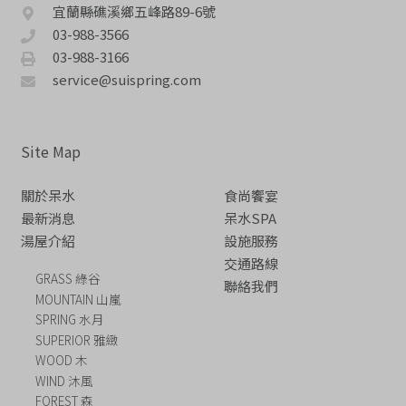
宜蘭縣礁溪鄉五峰路89-6號
03-988-3566
03-988-3166
service@suispring.com
Site Map
關於呆水
食尚饗宴
最新消息
呆水SPA
湯屋介紹
設施服務
交通路線
GRASS 綠谷
聯絡我們
MOUNTAIN 山嵐
SPRING 水月
SUPERIOR 雅緻
WOOD 木
WIND 沐風
FOREST 森