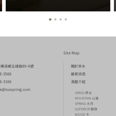
Site Map
礁溪鄉五峰路89-6號
關於呆水
8-3566
最新消息
8-3166
湯屋介紹
ce@suispring.com
GRASS 綠谷
MOUNTAIN 山嵐
SPRING 水月
SUPERIOR 雅緻
WOOD 木