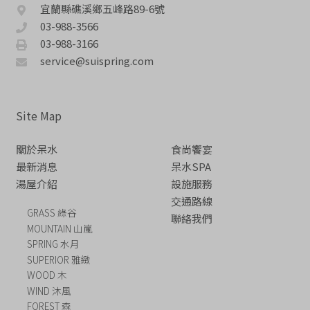
宜蘭縣礁溪鄉五峰路89-6號
03-988-3566
03-988-3166
service@suispring.com
Site Map
關於呆水
食尚饗宴
最新消息
呆水SPA
湯屋介紹
設施服務
交通路線
GRASS 綠谷
聯絡我們
MOUNTAIN 山嵐
SPRING 水月
SUPERIOR 雅緻
WOOD 木
WIND 沐風
FOREST 森