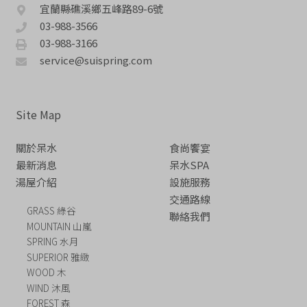
宜蘭縣礁溪鄉五峰路89-6號
03-988-3566
03-988-3166
service@suispring.com
Site Map
關於呆水
食尚饗宴
最新消息
呆水SPA
湯屋介紹
設施服務
交通路線
GRASS 綠谷
聯絡我們
MOUNTAIN 山嵐
SPRING 水月
SUPERIOR 雅緻
WOOD 木
WIND 沐風
FOREST 森