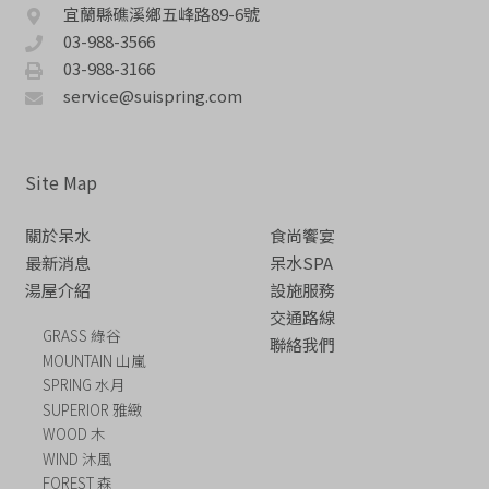
宜蘭縣礁溪鄉五峰路89-6號
03-988-3566
03-988-3166
service@suispring.com
Site Map
關於呆水
食尚饗宴
最新消息
呆水SPA
湯屋介紹
設施服務
交通路線
GRASS 綠谷
聯絡我們
MOUNTAIN 山嵐
SPRING 水月
SUPERIOR 雅緻
WOOD 木
WIND 沐風
FOREST 森