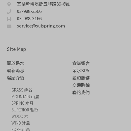
宜蘭縣礁溪鄉五峰路89-6號
03-988-3566
03-988-3166
service@suispring.com
Site Map
關於呆水
食尚饗宴
最新消息
呆水SPA
湯屋介紹
設施服務
交通路線
GRASS 綠谷
聯絡我們
MOUNTAIN 山嵐
SPRING 水月
SUPERIOR 雅緻
WOOD 木
WIND 沐風
FOREST 森