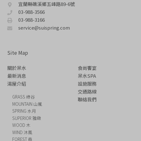
宜蘭縣礁溪鄉五峰路89-6號
03-988-3566
03-988-3166
service@suispring.com
Site Map
關於呆水
食尚饗宴
最新消息
呆水SPA
湯屋介紹
設施服務
交通路線
GRASS 綠谷
聯絡我們
MOUNTAIN 山嵐
SPRING 水月
SUPERIOR 雅緻
WOOD 木
WIND 沐風
FOREST 森