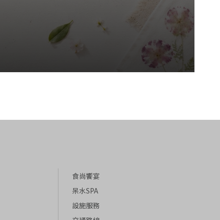
食尚饗宴
呆水SPA
設施服務