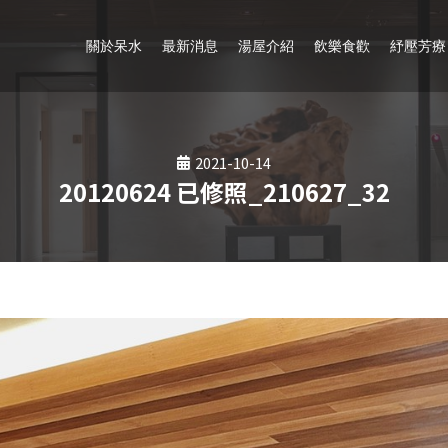
關於呆水
最新消息
湯屋介紹
飲樂食歡
紓壓芳療
2021-10-14
20120624 已修照_210627_32