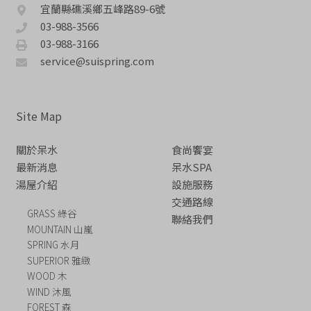
宜蘭縣礁溪鄉五峰路89-6號
03-988-3566
03-988-3166
service@suispring.com
Site Map
關於呆水
食尚饗宴
最新消息
呆水SPA
湯屋介紹
設施服務
交通路線
GRASS 綠谷
聯絡我們
MOUNTAIN 山嵐
SPRING 水月
SUPERIOR 雅緻
WOOD 木
WIND 沐風
FOREST 森