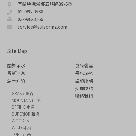
宜蘭縣礁溪鄉五峰路89-6號
03-988-3566
03-988-3166
service@suispring.com
Site Map
關於呆水
食尚饗宴
最新消息
呆水SPA
湯屋介紹
設施服務
交通路線
GRASS 綠谷
聯絡我們
MOUNTAIN 山嵐
SPRING 水月
SUPERIOR 雅緻
WOOD 木
WIND 沐風
FOREST 森