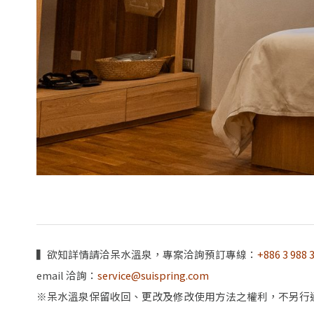
▍欲知詳情請洽呆水溫泉，專案洽詢預訂專線：
+886 3 988 
email 洽詢：
service@suispring.com
※呆水溫泉保留收回、更改及修改使用方法之權利，不另行