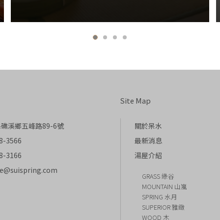
Site Map
礁溪鄉五峰路89-6號
關於呆水
8-3566
最新消息
8-3166
湯屋介紹
ce@suispring.com
GRASS 綠谷
MOUNTAIN 山嵐
SPRING 水月
SUPERIOR 雅緻
WOOD 木