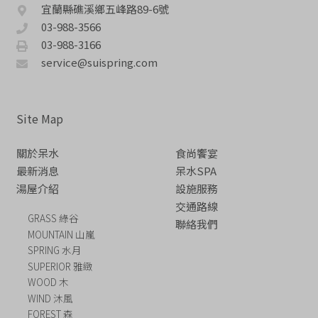
宜蘭縣礁溪鄉五峰路89-6號
03-988-3566
03-988-3166
service@suispring.com
Site Map
關於呆水
食尚饗宴
最新消息
呆水SPA
湯屋介紹
設施服務
交通路線
GRASS 綠谷
聯絡我們
MOUNTAIN 山嵐
SPRING 水月
SUPERIOR 雅緻
WOOD 木
WIND 沐風
FOREST 森