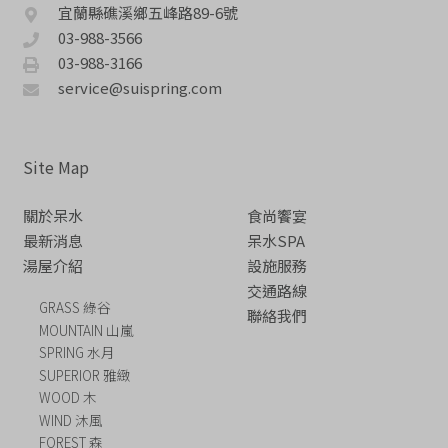
宜蘭縣礁溪鄉五峰路89-6號
03-988-3566
03-988-3166
service@suispring.com
Site Map
關於呆水
食尚饗宴
最新消息
呆水SPA
湯屋介紹
設施服務
交通路線
GRASS 綠谷
聯絡我們
MOUNTAIN 山嵐
SPRING 水月
SUPERIOR 雅緻
WOOD 木
WIND 沐風
FOREST 森