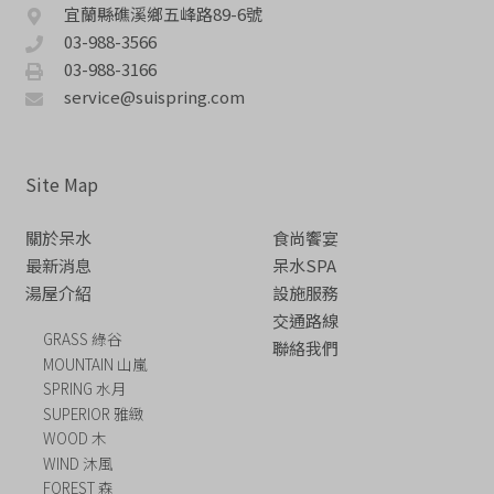
宜蘭縣礁溪鄉五峰路89-6號
03-988-3566
03-988-3166
service@suispring.com
Site Map
關於呆水
食尚饗宴
最新消息
呆水SPA
湯屋介紹
設施服務
交通路線
GRASS 綠谷
聯絡我們
MOUNTAIN 山嵐
SPRING 水月
SUPERIOR 雅緻
WOOD 木
WIND 沐風
FOREST 森