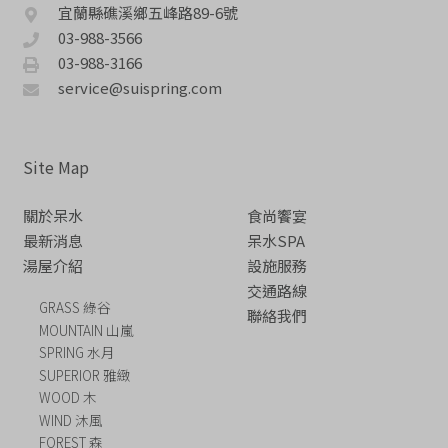
宜蘭縣礁溪鄉五峰路89-6號
03-988-3566
03-988-3166
service@suispring.com
Site Map
關於呆水
食尚饗宴
最新消息
呆水SPA
湯屋介紹
設施服務
交通路線
GRASS 綠谷
聯絡我們
MOUNTAIN 山嵐
SPRING 水月
SUPERIOR 雅緻
WOOD 木
WIND 沐風
FOREST 森