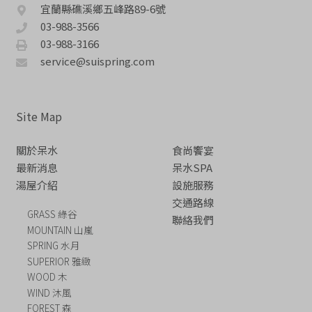
宜蘭縣礁溪鄉五峰路89-6號
03-988-3566
03-988-3166
service@suispring.com
Site Map
關於呆水
食尚饗宴
最新消息
呆水SPA
湯屋介紹
設施服務
交通路線
GRASS 綠谷
聯絡我們
MOUNTAIN 山嵐
SPRING 水月
SUPERIOR 雅緻
WOOD 木
WIND 沐風
FOREST 森