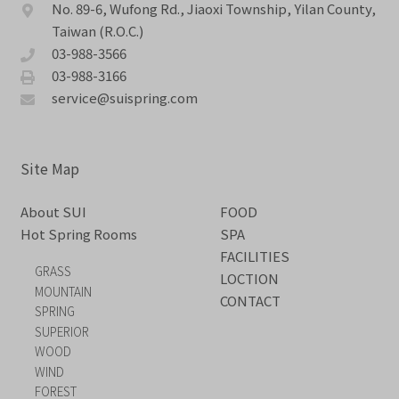
No. 89-6, Wufong Rd., Jiaoxi Township, Yilan County,
Taiwan (R.O.C.)
03-988-3566
03-988-3166
service@suispring.com
Site Map
About SUI
FOOD
Hot Spring Rooms
SPA
FACILITIES
GRASS
LOCTION
MOUNTAIN
CONTACT
SPRING
SUPERIOR
WOOD
WIND
FOREST