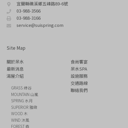
宜蘭縣礁溪鄉五峰路89-6號
03-988-3566
03-988-3166
service@suispring.com
Site Map
關於呆水
食尚饗宴
最新消息
呆水SPA
湯屋介紹
設施服務
交通路線
GRASS 綠谷
聯絡我們
MOUNTAIN 山嵐
SPRING 水月
SUPERIOR 雅緻
WOOD 木
WIND 沐風
FOREST 森